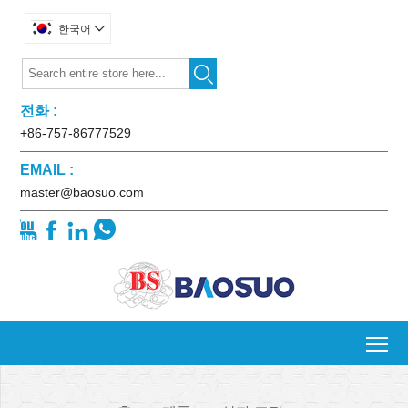
한국어


전화 :
+86-757-86777529
EMAIL :
master@baosuo.com




To