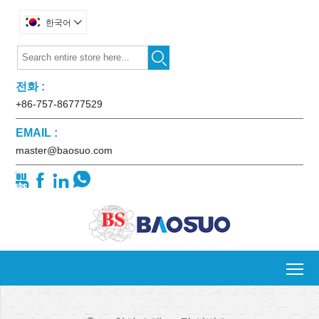
한국어


전화 :
+86-757-86777529
EMAIL :
master@baosuo.com




To