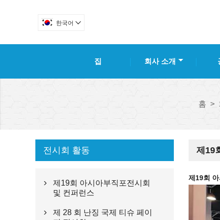
한국어

집
회사 소개
홈
>
전시회 활동
제19
제19회 
제19회 아시아부직포전시회

및 컨퍼런스
제 28 회 난징 국제 티슈 페이
