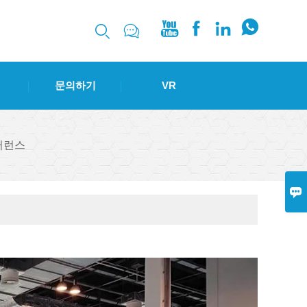






문의하기
VR
퍼런스
