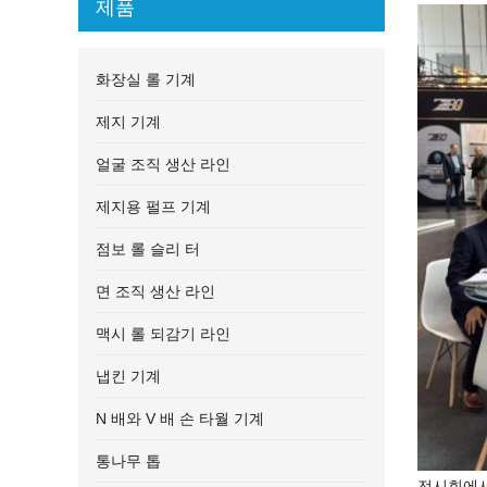
제품
화장실 롤 기계
제지 기계
얼굴 조직 생산 라인
제지용 펄프 기계
점보 롤 슬리 터
면 조직 생산 라인
맥시 롤 되감기 라인
냅킨 기계
N 배와 V 배 손 타월 기계
통나무 톱
전시회에서