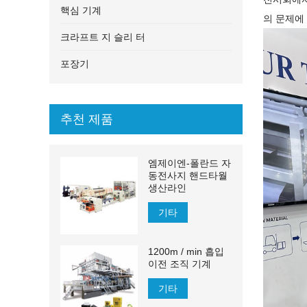
핵심 기계
의 문제에
크라프트 지 슬리 터
포장기
추천 제품
엠제이엔-폴란드 자
동전사지 핸드타월
생산라인
기타
1200m / min 흡입
이전 조직 기계
기타