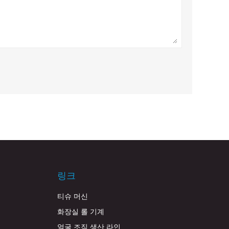
링크
티슈 머신
화장실 롤 기계
얼굴 조직 생산 라인