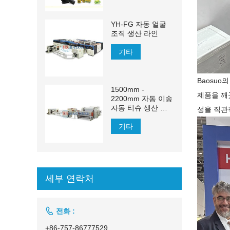
YH-FG 자동 얼굴
조직 생산 라인
기타
Baosuo
1500mm -
제품을 깨
2200mm 자동 이송
자동 티슈 생산 라
성을 직관
인
기타
세부 연락처

전화 :
+86-757-86777529