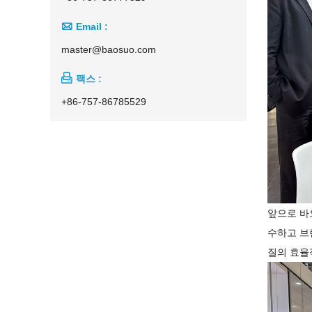

Email :
master@baosuo.com

팩스 :
+86-757-86785529
앞으로 바오
수하고 브
질의 효율