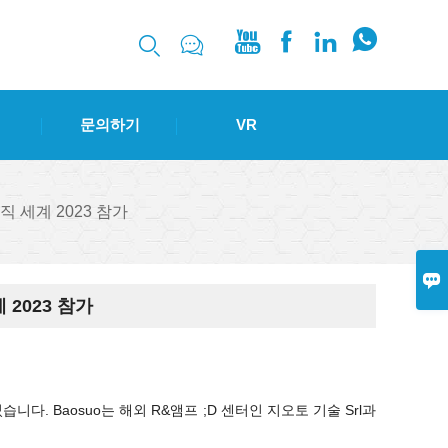






문의하기
VR
 세계 2023 참가

2023 참가
다. Baosuo는 해외 R&앰프 ;D 센터인 지오토 기술 Srl과