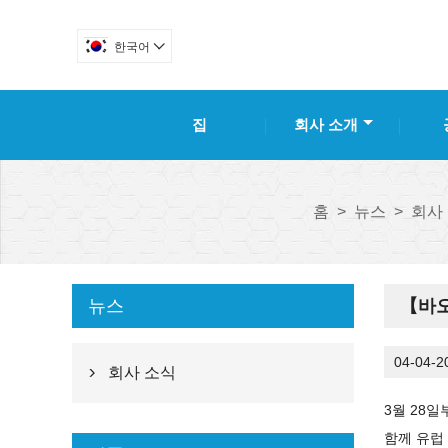
한국어

집
회사 소개
홈
>
뉴스
>
회사
뉴스
【바오
04-04-2
회사 소식

3월 28일
함께 유럽