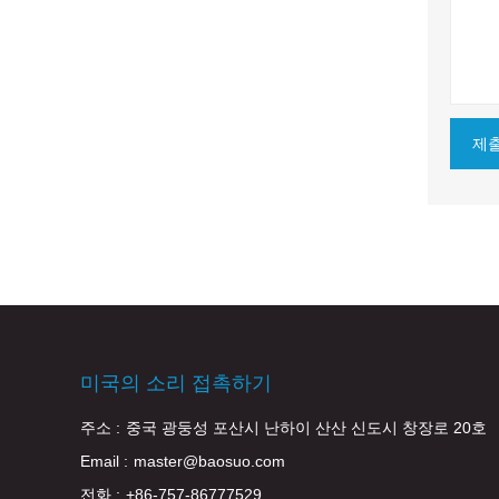
제
미국의 소리 접촉하기
주소 :
중국 광둥성 포산시 난하이 산산 신도시 창장로 20호
Email :
master@baosuo.com
전화 :
+86-757-86777529