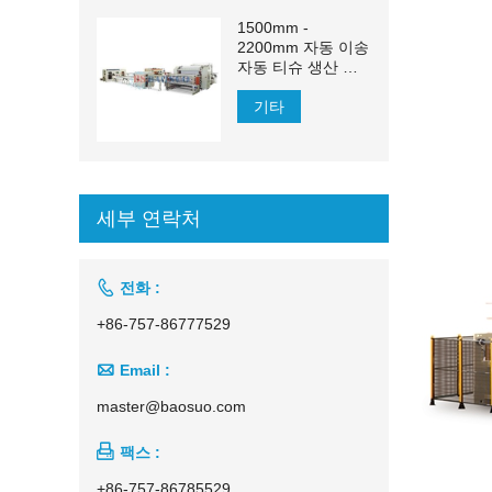
1500mm -
2200mm 자동 이송
자동 티슈 생산 라
인
기타
세부 연락처

전화 :
+86-757-86777529

Email :
master@baosuo.com

팩스 :
+86-757-86785529