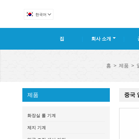
한국어

집
회사 소개
홈
>
제품
>
제품
중국 
화장실 롤 기계
제지 기계