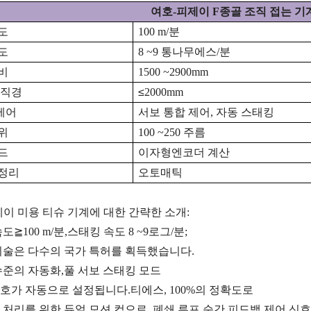
여호-피제이 F
종골 조직 접는 기
도
100
m/분
도
8
~
9
통나무
에스
/분
비
1500
~
2900mm
 직경
≤
2000mm
제어
서보 통합 제어, 자동 스태킹
위
100
~
250
주름
드
이자형
엔코더 계산
정리
오토매틱
이 미용 티슈 기계에 대한 간략한 소개:
속도
≧
100
m/분
,
스태킹 속도 8
~
9로그/분
;
기술은 다수의 국가 특허를 획득했습니다.
수준의 자동화
,
풀 서보 스태킹 모드
호가 자동으로 설정됩니다.
티
에스,
100%의 정확도로
 처리를 위한 듀얼 모션 컵으로,
폐쇄 루프 순간 피드백 제어 신호