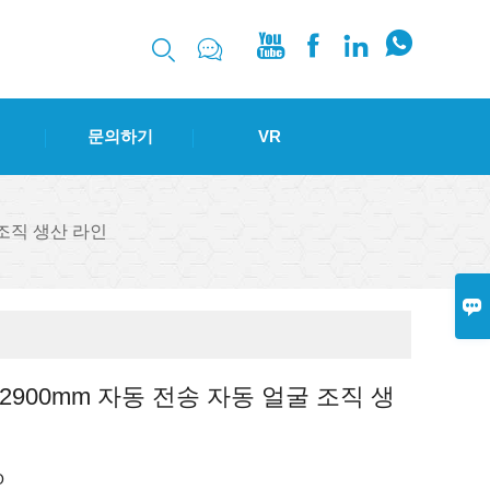






문의하기
VR
굴 조직 생산 라인

- 2900mm 자동 전송 자동 얼굴 조직 생
O