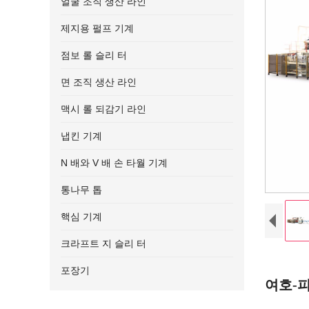
얼굴 조직 생산 라인
제지용 펄프 기계
점보 롤 슬리 터
면 조직 생산 라인
맥시 롤 되감기 라인
냅킨 기계
N 배와 V 배 손 타월 기계
통나무 톱
핵심 기계
크라프트 지 슬리 터
포장기
여호-