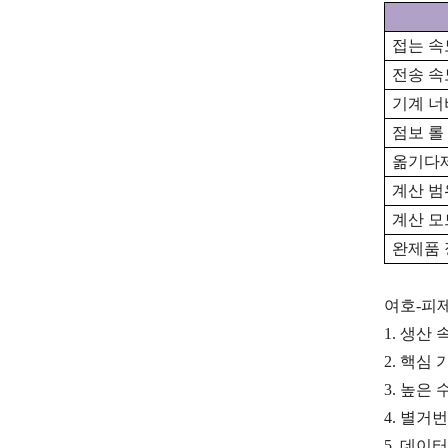
접는 속
전송 속
기계
너
점보 롤
옮기다
계산 범
계산 모
완제품 
여호-피제
1.
생산 
2.
핵심 
3.
높은 
4.
별거번
5.
데이터