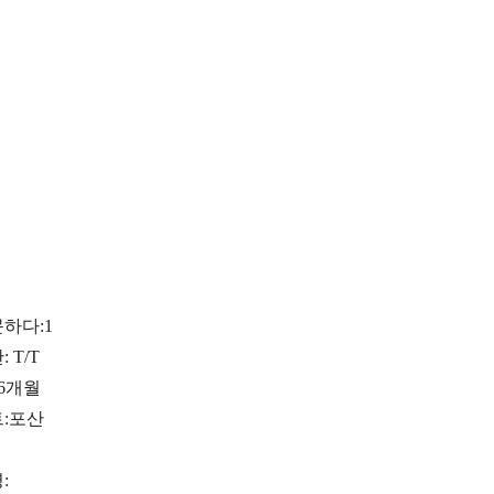
문하다:
1
 T/T
~6개월
:
포산
: