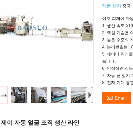
제품 산지
중국
여호-피제이 자동
1. 생산 속도 ≧1
2. 핵심 기술은
3. 높은 수준의
4. 분리번호는 
5. 데이터 처리
습니다.
6. 안정적인 작동
7. 자동 끝 접기
8. 전자 기계 통

Email
피제이
자동 얼굴 조직 생산 라인