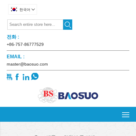
한국어


전화 :
+86-757-86777529
EMAIL :
master@baosuo.com




To