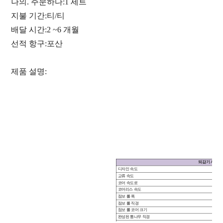
나의. 주문하다
:
1 세트
지불 기간
:
티/티
배달 시간
:
2
~
6 개월
선적 항구
:
포산
제품 설명:
되감기 시스템
디자인 속도
교류 속도
코어 속도로
코어리스 속도
점보 롤 폭
점보 롤 직경
점보 롤 코어 크기
완성된 통나무 직경