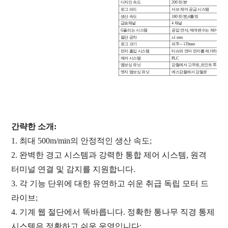
디자인 속도
20
0
컷/분
로그 피드
서보 제어 공급 시스템
생산 속도
18
0
컷/분
,
4롤/컷
급송
채널
4
채널
G
울리는 시스템
공압 연삭,
매개변수는 제어판에서
절단 공차
±1
mm
로그 크기
피
70 ~ 135mm
먼지 흡입 시스템
티슈와 연마 먼지를 제거하십시오
제어 시스템
PLC
엠보싱 유닛
강철에서 고무로
,
포인트 투 포인
엣지 엠보싱 유닛
에스
강철에서 강철로
간략한 소개:
1. 최대 500m/min의 안정적인 생산 속도;
2. 완벽한 경고 시스템과 강력한 통합 제어 시스템,
원격
터미널 연결 및 감지를 지원합니다.
3. 각 기능 단위에 대한 유연하고 쉬운 취급 독립 모터 드
라이브
;
4. 기계 웹 절단에서 똑바릅니다. 정확한 통나무 직경 통제
시스템은 정확하고 쉬운 운영입니다;