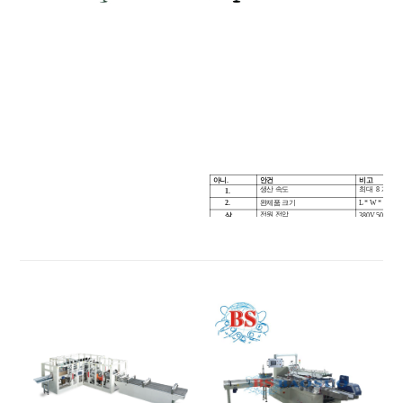
아니.
안건
비고
생산 속도
최대
8 개 로그
1.
2.
완제품 크기
L * W * H : (80
전원 전압
삼.
380V 50HZ
포장재
4.
PE 필름 및 
PE 필름 두께
5.
0.03-0.05 mm
크라프트 지 무게
6.
50-70 g / m2
운전
7.
서보 모터, 모