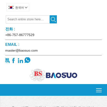
한국어


전화 :
+86-757-86777529
EMAIL :
master@baosuo.com




To