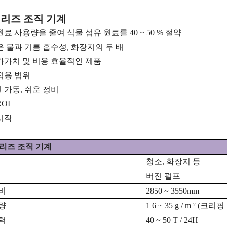
시리즈 조직 기계
원료 사용량을 줄여 식물 섬유 원료를 40 ~ 50 % 절약
은 물과 기름 흡수성, 화장지의 두 배
가가치 및 비용 효율적인 제품
적용 범위
 가동, 쉬운 정비
OI
시작
시리즈 조직 기계
청소, 화장지 등
버진 펄프
비
2850 ~ 3550mm
량
1
6 ~ 35
g / m
²
(크리핑 
력
40 ~ 50
T / 24H