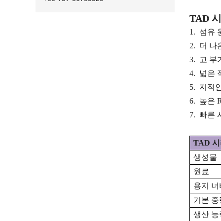
TAD 
1.
섬유 
2.
더 나
3.
고 부
4.
넓은 
5.
지적인
6.
높은 R
7.
빠른 
TAD 
생성물
원료
용지 너
기본 중
생산 능