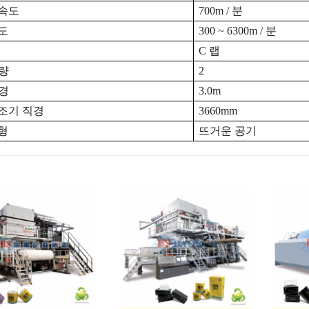
속도
700m / 분
도
300 ~ 6300m / 분
C 랩
수량
2
직경
3.0m
조기 직경
3660mm
형
뜨거운 공기