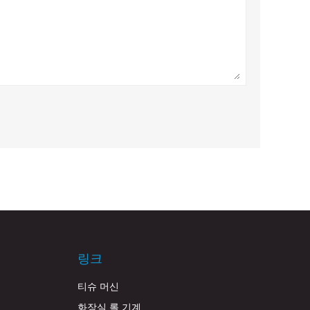
링크
티슈 머신
화장실 롤 기계