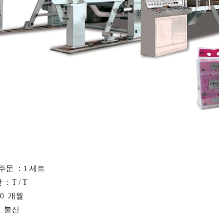
 주문
：
1 세트
간
：
T / T
0
개월
：
불산