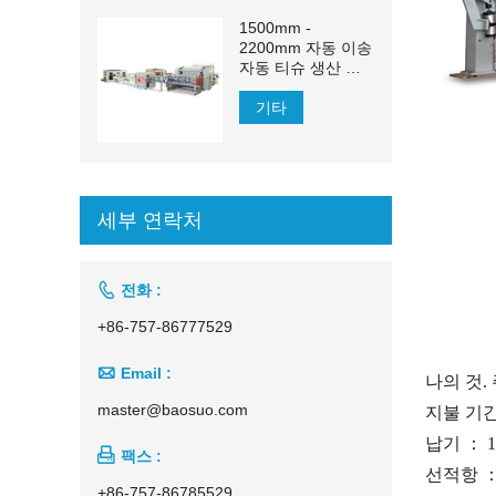
1500mm -
2200mm 자동 이송
자동 티슈 생산 라
인
기타
세부 연락처

전화 :
+86-757-86777529

Email :
나의 것.
master@baosuo.com
지불 기
납기
： 1

팩스 :
선적항
+86-757-86785529