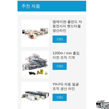
추천 제품
엠제이엔-폴란드 자
동전사지 핸드타월
생산라인
기타
1200m / min 흡입
이전 조직 기계
기타
YH-FG 자동 얼굴
조직 생산 라인
기타