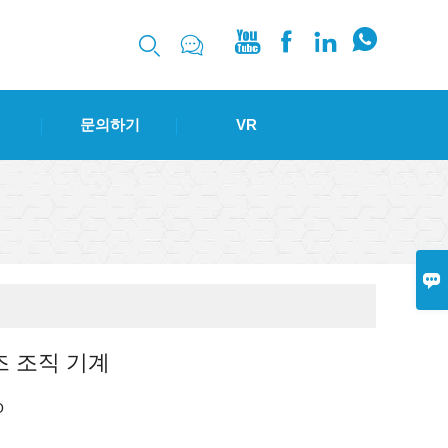






문의하기
VR

즈 조직 기계
O