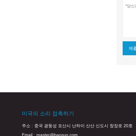
제
미국의 소리 접촉하기
주소 :
중국 광둥성 포산시 난하이 산산 신도시 창장로 20호
Email :
master@baosuo.com