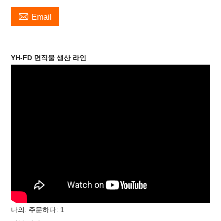

Email
YH-FD 면직물 생산 라인
나의. 주문하다:
1