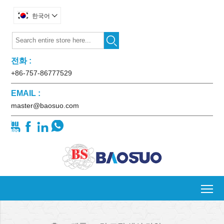
한국어


전화 :
+86-757-86777529
EMAIL :
master@baosuo.com




To