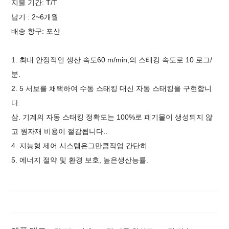
지불 기간: T/T
납기 : 2~6개월
배송 항구:
포산
1.
최대 안정적인 생산 속도
60
m/min
,
의 스태킹 속도로
10
로그/
분
.
2.
5 서보를 채택하여 수동 스태킹 대신 자동 스태킹을 구현합니
다.
삼.
기계의 자동 스태킹 정확도는 100%로 폐기물이 생성되지 않
고 원자재 비용이 절감됩니다.
.
4.
지능형 제어 시스템은
그만큼
작업
간단히
.
5.
에너지 절약 및 환경 보호, 높은
생산
능률
.