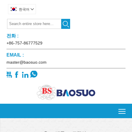
한국어


전화 :
+86-757-86777529
EMAIL :
master@baosuo.com




To