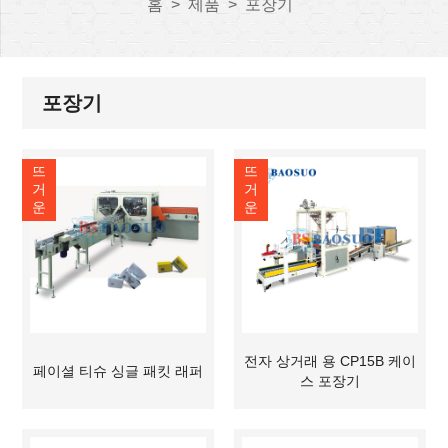
홈
>
제품
>
포장기
포장기
뜨
뜨
거
거
운
운
전자 상거래 용 CP15B 케이
페이셜 티슈 싱글 패킷 래퍼
스 포장기